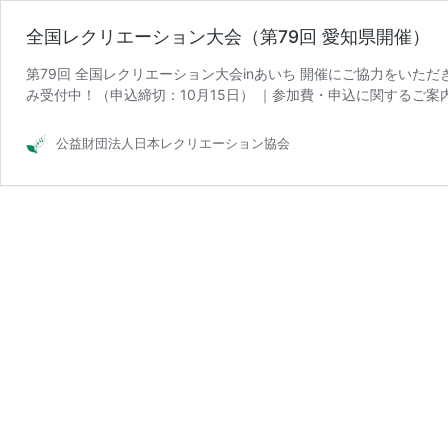
全国レクリエーション大会（第79回 愛知県開催）
第79回 全国レクリエーション大会inあいち 開催にご協力をいた
み受付中！（申込締切：10月15日） ｜参加費・申込に関するご案
全
｜参加費・申 …
続きを読む
国
公益財団法人日本レクリエーション協会
レ
ク
リ
エ
ー
シ
ョ
ン
大
会
（第
79
回
愛