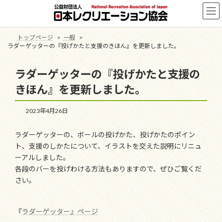
コ
ナ
ン
ビ
テ
ゲ
ン
ー
トップページ
一般
ツ
シ
ラダーゲッターの『投げかたと支援のきほん』を更新しました。
へ
ョ
ス
ン
ラダーゲッターの『投げかたと支援の
キ
に
ッ
移
きほん』を更新しました。
プ
動
2023年4月26日
ラダーゲッターの、ボールの投げかた、投げかたのポイン
ト、支援のしかたについて、イラストを交えた説明にリニュ
ーアルしました。
各段のバーを投げわける方法もありますので、ぜひご覧くだ
さい。
『
ラダーゲッター』ページ