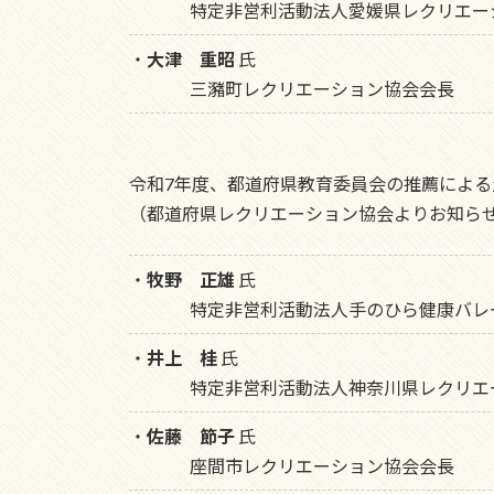
特定非営利活動法人愛媛県レクリエー
・
大津 重昭
氏
三瀦町レクリエーション協会会長
令和7年度、都道府県教育委員会の推薦による
（都道府県レクリエーション協会よりお知ら
・
牧野 正雄
氏
特定非営利活動法人手のひら健康バレ
・
井上 桂
氏
特定非営利活動法人神奈川県レクリエ
・
佐藤 節子
氏
座間市レクリエーション協会会長