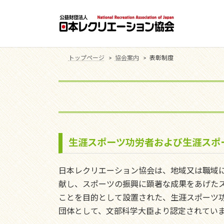
コ
ナ
ン
ビ
テ
ゲ
ン
ー
ツ
シ
トップページ
協会案内
表彰制度
へ
ョ
ス
ン
キ
に
ッ
移
プ
動
生涯スポーツ功労者および生涯スポ
日本レクリエーション協会は、地域又は職域
献し、スポーツの振興に顕著な成果をあげた
ことを目的として設置された、生涯スポーツ
団体として、文部科学大臣より認定されてい