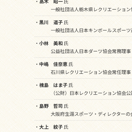
・
髙木 昭一
氏
一般社団法人栃木県レクリエーション
・
黒川 道子
氏
一般社団法人日本キンボールスポーツ
・
小林 美和
氏
公益社団法人日本ダーツ協会常務理事
・
中嶋 佳奈恵
氏
石川県レクリエーション協会常任理事
・
槐島 はま子
氏
（公財）日本レクリエーション協会公
・
島野 哲司
氏
大阪府生涯スポーツ・ディレクターの
・
大上 紋子
氏