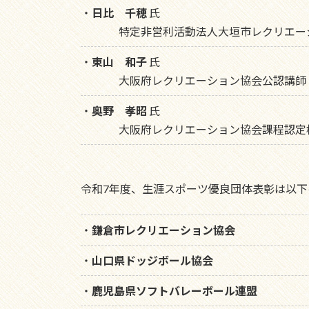
・
日比 千穂
氏
特定非営利活動法人大垣市レクリエー
・
東山 和子
氏
大阪府レクリエーション協会公認講師
・
奥野 孝昭
氏
大阪府レクリエーション協会課程認定
令和7年度、生涯スポーツ優良団体表彰は以下
・
鎌倉市レクリエーション協会
・
山口県ドッジボール協会
・
鹿児島県ソフトバレーボール連盟