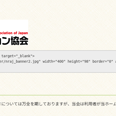
target="_blank">

banner/nraj_banner2.jpg" width="400" height="98" b
さについては万全を期しておりますが、当会は利用者が当ホー