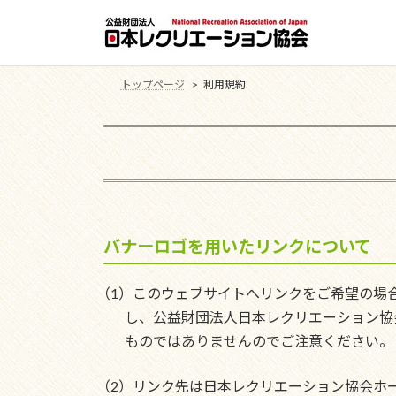
コ
ナ
ン
ビ
テ
ゲ
ン
ー
トップページ
利用規約
ツ
シ
へ
ョ
ス
ン
キ
に
ッ
移
プ
動
バナーロゴを用いたリンクについて
（1）このウェブサイトへリンクをご希望の場
し、公益財団法人日本レクリエーション協
ものではありませんのでご注意ください。
（2）リンク先は日本レクリエーション協会ホームペー