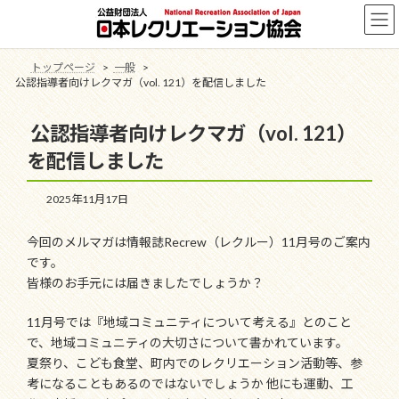
コ
ナ
ン
ビ
テ
ゲ
ン
ー
トップページ
一般
ツ
シ
公認指導者向けレクマガ（vol. 121）を配信しました
へ
ョ
ス
ン
公認指導者向けレクマガ（vol. 121）
キ
に
ッ
移
を配信しました
プ
動
2025年11月17日
今回のメルマガは情報誌Recrew（レクルー）11月号のご案内
です。
皆様のお手元には届きましたでしょうか？
11月号では『地域コミュニティについて考える』とのこと
で、地域コミュニティの大切さについて書かれています。
夏祭り、こども食堂、町内でのレクリエーション活動等、参
考になることもあるのではないでしょうか 他にも運動、工