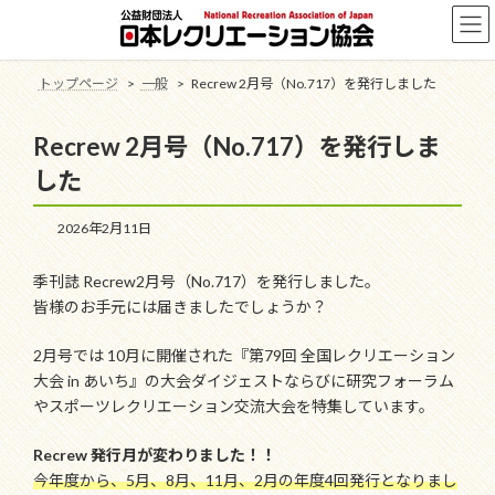
コ
ナ
ン
ビ
テ
ゲ
ン
ー
トップページ
一般
Recrew 2月号（No.717）を発行しました
ツ
シ
へ
ョ
Recrew 2月号（No.717）を発行しま
ス
ン
キ
に
した
ッ
移
プ
動
2026年2月11日
季刊誌 Recrew2月号（No.717）を発行しました。
皆様のお手元には届きましたでしょうか？
2月号では 10月に開催された『第79回 全国レクリエーション
大会 in あいち』の大会ダイジェストならびに研究フォーラム
やスポーツレクリエーション交流大会を特集しています。
Recrew 発行月が変わりました！！
今年度から、5月、8月、11月、2月の年度4回発行となりまし