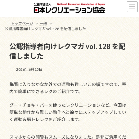
コ
ナ
ン
ビ
テ
ゲ
ン
ー
トップページ
一般
ツ
シ
公認指導者向けレクマガ vol. 128 を配信しました
へ
ョ
ス
ン
公認指導者向けレクマガ vol. 128 を配
キ
に
ッ
移
信しました
プ
動
2026年6月15日
梅雨に入りなかなか外での運動も難しいこの頃ですので、室
内で簡単にできるレクのご紹介です。
グー・チョキ・パーを使ったレクリエーションなど、今回は
簡単な動作から難しい動作へと徐々にステップアップしてい
く運動＆脳トレレクをご紹介します。
スマホからの閲覧もスムーズになりました。是非ご活用くだ