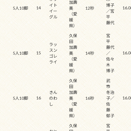
加壽
イト
博子
14
16.0
5人10脚
美
12秒
イー
／宮
（愛
グル
平
媛
藤代
県）
久保
宮
田
平
ラッ
加壽
藤代
スン
15
16.0
5人10脚
美
14秒
／
ゴレ
（愛
佐々
ライ
媛
木
県）
博子
久保
武
田
市
きん
加壽
冬治
16
16.0
5人10脚
のわ
美
16秒
子／
し
（愛
佐
媛
藤
県）
郁子
久保
宮