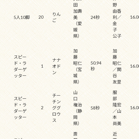
田
野
加壽
由香
りん
20
16.0
5人10脚
美
24秒
利／
ご
（愛
金
媛
子
県）
公子
加
加
スピー
藤
藤
ナナ
50.94
ド・ラ
昭仁
昭仁
1
16.0
オド
秒
ダーゲ
（宮
／関
ン
ッター
城
谷
県）
友里
山
服
チー
スピー
口
部
チン
ド・ラ
権治
隆宏
2
16.0
ググ
58秒
ダーゲ
（静
／山
ロウ
ッター
岡
本
ス
県）
尚美
斎
近