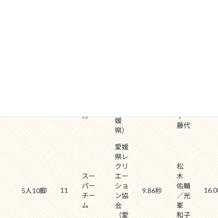
もえ
ショ
佑輔
9
16.0
5人10脚
るチ
9.59秒
ン協
／光
ーム
会
峯
（愛
和子
媛
県）
久保
佐々
田
ホワ
木
加壽
イト
博子
10
16.0
5人10脚
美
9.7秒
タイ
／宮
（愛
ガー
平
媛
藤代
県）
愛媛
県レ
クリ
松
スー
エー
木
パー
ショ
佑輔
11
16.0
5人10脚
9.86秒
チー
ン協
／光
ム
会
峯
（愛
和子