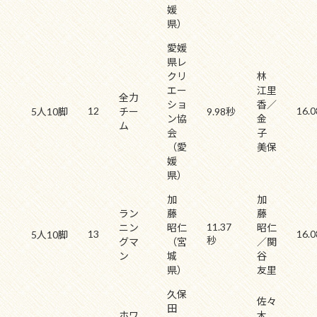
媛
県）
愛媛
県レ
クリ
林
エー
江里
全力
ショ
香／
12
16.0
5人10脚
チー
9.98秒
ン協
金
ム
会
子
（愛
美保
媛
県）
加
加
ラン
藤
藤
11.37
ニン
昭仁
昭仁
13
16.0
5人10脚
秒
グマ
（宮
／関
ン
城
谷
県）
友里
久保
佐々
田
ホワ
木