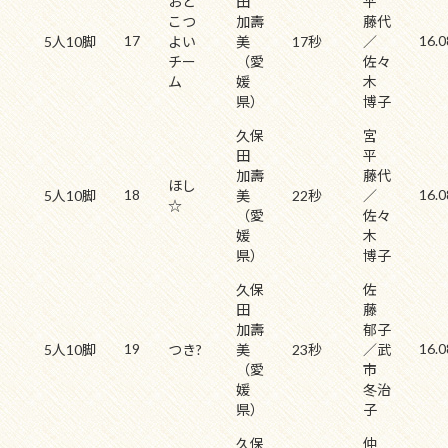
おと
田
平
こつ
加壽
藤代
17
16.0
5人10脚
よい
美
17秒
／
チー
（愛
佐々
ム
媛
木
県）
博子
久保
宮
田
平
加壽
藤代
ほし
18
16.0
5人10脚
美
22秒
／
☆
（愛
佐々
媛
木
県）
博子
久保
佐
田
藤
加壽
郁子
19
16.0
5人10脚
つき?
美
23秒
／武
（愛
市
媛
冬治
県）
子
久保
仲