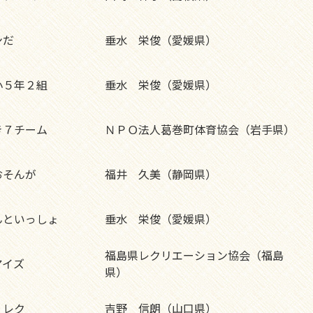
ンだ
垂水 栄俊（愛媛県）
小５年２組
垂水 栄俊（愛媛県）
き７チーム
ＮＰＯ法人葛巻町体育協会（岩手県）
おそんが
福井 久美（静岡県）
んといっしょ
垂水 栄俊（愛媛県）
福島県レクリエーション協会（福島
アイズ
県）
 レク
吉野 信朗（山口県）