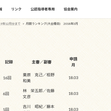
報
リンク
公認指導者専用
協会案内
19年12月分まで
月間ランキング(大会種目) 2018年3月
申請
記録
主審／副審
月
栗原 克己／栢野
18.03
16回
和美
林 栄五郎／佐藤
18.03
6回
文彦
吉川 昭紀／藤本
18.03
5回