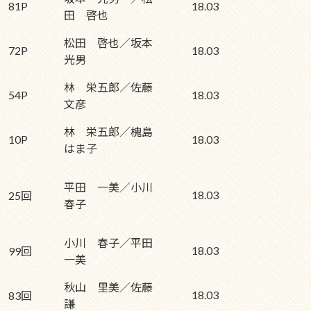
81P
18.03
田 啓也
松田 啓也／坂本
72P
18.03
光男
林 栄五郎／佐藤
54P
18.03
文彦
林 栄五郎／槐島
10P
18.03
はま子
平田 一美／小川
18.03
25回
春子
小川 春子／平田
18.03
99回
一美
秋山 里美／佐藤
18.03
83回
謙