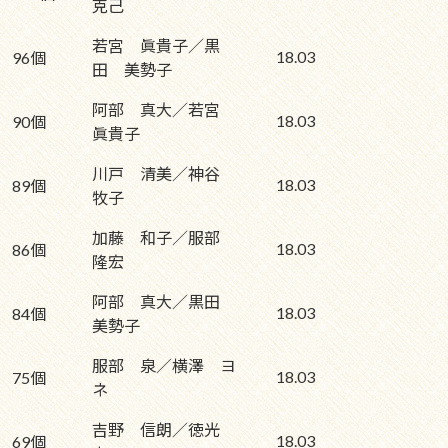
克己
若宮 眞貴子／黒
18.03
96個
田 美勢子
阿部 真大／若宮
18.03
90個
眞貴子
川戸 清美／神谷
18.03
89個
牧子
加藤 和子／服部
18.03
86個
隆宏
阿部 真大／黒田
18.03
84個
美勢子
服部 泉／横澤 ヨ
18.03
75個
ネ
吉野 信朗／徳光
18.03
69個