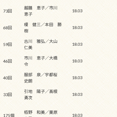
越膳 恵子／市川
18.03
73回
恵子
榎 健三／本田 勝
18.03
68回
樹
古川 雅弘／大山
18.03
59回
仁美
市川 恵子／大橋
18.03
46回
令
服部 泉／宇都桜
18.03
40回
史朗
引地 陽子／髙根
18.03
33回
勇次
栢野 和美／栗原
18.03
175個