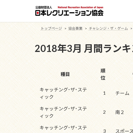
コ
ナ
ン
ビ
テ
ゲ
ン
ー
トップページ
協会事業
チャレンジ・ザ・ゲーム
ツ
シ
へ
ョ
2018年3月 月間ラン
ス
ン
キ
に
ッ
移
プ
動
順
種目
位
キャッチング･ザ･ステ
1
チーム
ィック
キャッチング･ザ･ステ
2
南２
ィック
キャッチング･ザ･ステ
3
スポー