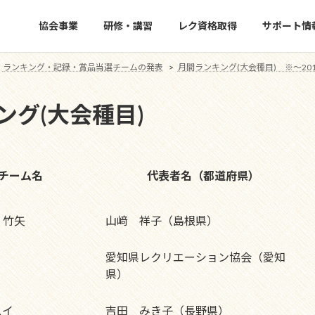
協会事業
研修・講習
レク資格取得
サポート情
ランキング・記録・賞品当選チームの発表
月間ランキング(大会種目) ※～20
キング(大会種目)
チーム名
代表者名（都道府県）
 竹矢
山﨑 祥子（島根県）
愛知県レクリエーション協会（愛知
県）
スイ
吉田 みき子（長野県）