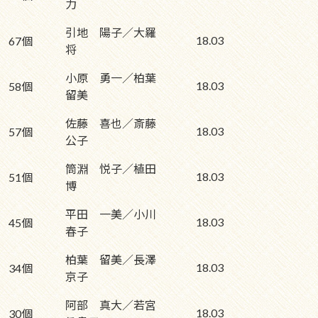
力
引地 陽子／大羅
18.03
67個
将
小原 勇一／柏葉
18.03
58個
留美
佐藤 喜也／斎藤
18.03
57個
公子
筒淵 悦子／植田
18.03
51個
博
平田 一美／小川
18.03
45個
春子
柏葉 留美／長澤
18.03
34個
京子
阿部 真大／若宮
18.03
30個