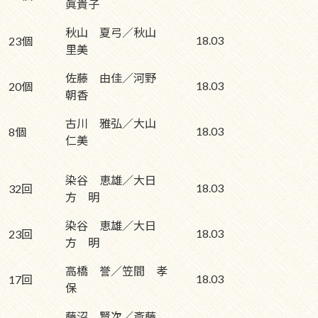
眞貴子
秋山 夏弓／秋山
18.03
23個
里美
佐藤 由佳／河野
18.03
20個
朝香
古川 雅弘／大山
18.03
8個
仁美
染谷 恵雄／大日
18.03
32回
方 明
染谷 恵雄／大日
18.03
23回
方 明
高橋 誉／笠間 孝
18.03
17回
保
藤沼 賢次／斎藤