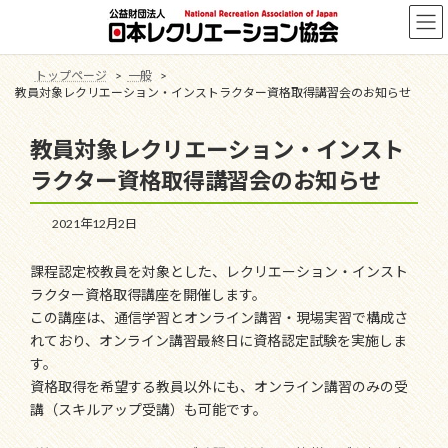
コ
ナ
ン
ビ
テ
ゲ
ン
ー
トップページ
一般
ツ
シ
教員対象レクリエーション・インストラクター資格取得講習会のお知らせ
へ
ョ
ス
ン
教員対象レクリエーション・インスト
キ
に
ッ
移
ラクター資格取得講習会のお知らせ
プ
動
2021年12月2日
課程認定校教員を対象とした、レクリエーション・インスト
ラクター資格取得講座を開催します。
この講座は、通信学習とオンライン講習・現場実習で構成さ
れており、オンライン講習最終日に資格認定試験を実施しま
す。
資格取得を希望する教員以外にも、オンライン講習のみの受
講（スキルアップ受講）も可能です。